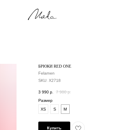
Мята
БРЮКИ RED ONE
Felamen
SKU:
X2718
3 990
р.
7 980
р.
Размер
XS
S
M
Купить