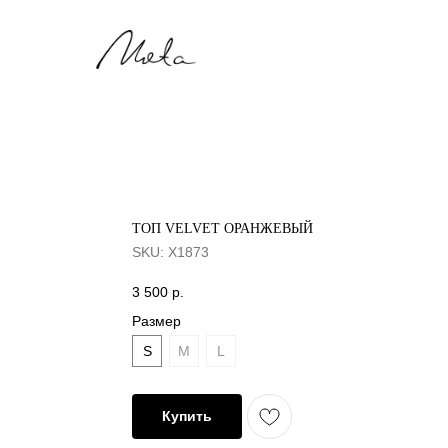
Мята
ТОП VELVET ОРАНЖЕВЫЙ
SKU:
X1873
3 500
р.
Размер
S
M
L
Купить