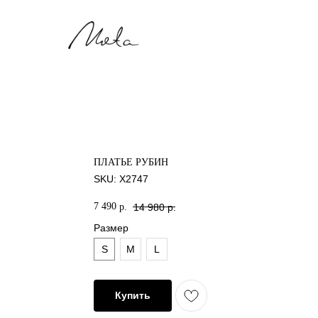
Мята
ПЛАТЬЕ РУБИН
SKU:
X2747
7 490
р.
14 980
р.
Размер
S
M
L
Купить